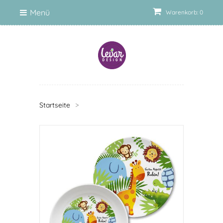
Menü
Warenkorb: 0
Startseite
>