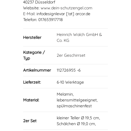
40237 Düsseldorf
Website:
www.dein-schutzengel.com
E-Mail
: infodesignlevar [!at] arcor.de
Telefon: 017653917718
Heinrich Walch GmbH &
Hersteller
Co. KG
Kategorie /
2er Geschirrset
Typ
Artikelnummer
112726955 -6
Lieferzeit:
6-10 Werktage
Melamin,
Material:
lebensmittelgeeignet,
spülmaschinenfest
kleiner Teller Ø 19,5 cm,
2er Set
Schälchen Ø 19,0 cm,