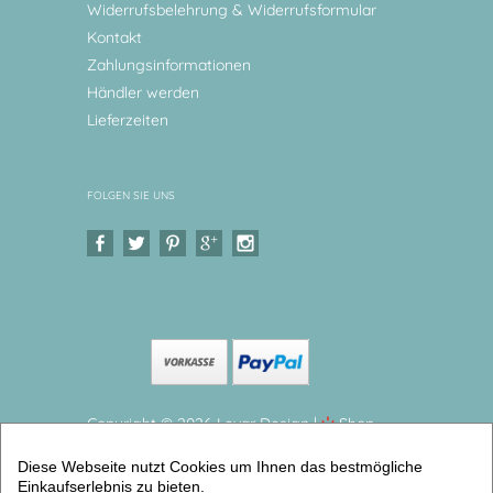
Widerrufsbelehrung & Widerrufsformular
Kontakt
Zahlungsinformationen
Händler werden
Lieferzeiten
FOLGEN SIE UNS
Copyright © 2026 Levar Design |
Shop
erstellt mit VersaCommerce.
Diese Webseite nutzt Cookies um Ihnen das bestmögliche
Kindergeschirr Set Dschungeltiere, Löwe, Elefant
Einkaufserlebnis zu bieten.
Kinderteller mit Namen aus Melamin BPA frei (2er