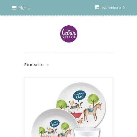
Menü
Warenkorb: 0
Startseite
>