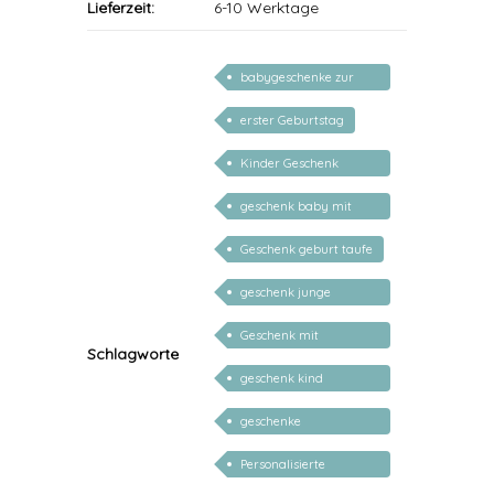
Lieferzeit:
6-10 Werktage
babygeschenke zur
geburt personalisiert
erster Geburtstag
Kinder Geschenk
Weihnachten
geschenk baby mit
namen
Geschenk geburt taufe
geschenk junge
mädchen
Geschenk mit
Schlagworte
persönlichem Namen
geschenk kind
personalisiert
geschenke
personalisiert kinder
Personalisierte
Weihnachtsgeschenke