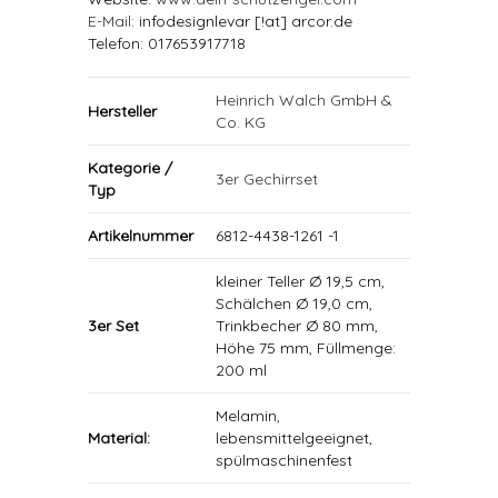
E-Mail
: infodesignlevar [!at] arcor.de
Telefon: 017653917718
Heinrich Walch GmbH &
Hersteller
Co. KG
Kategorie /
3er Gechirrset
Typ
Artikelnummer
6812-4438-1261 -1
kleiner Teller Ø 19,5 cm,
Schälchen Ø 19,0 cm,
3er Set
Trinkbecher Ø 80 mm,
Höhe 75 mm, Füllmenge:
200 ml
Melamin,
Material:
lebensmittelgeeignet,
spülmaschinenfest