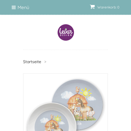
Menü
Warenkorb: 0
Startseite
>