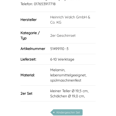
Telefon: 017653917718
Heinrich Walch GmbH &
Hersteller
Co. KG
Kategorie /
2er Geschirrset
Typ
Artikelnummer
51499110 -3
Lieferzeit:
6-10 Werktage
Melamin,
Material:
lebensmittelgeeignet,
spülmaschinenfest
kleiner Teller Ø 19,5 cm,
2er Set
Schälchen Ø 19,0 cm,
Kindergeschirr Set