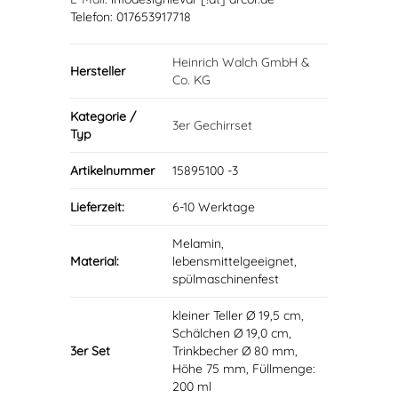
Telefon: 017653917718
Heinrich Walch GmbH &
Hersteller
Co. KG
Kategorie /
3er Gechirrset
Typ
Artikelnummer
15895100 -3
Lieferzeit:
6-10 Werktage
Melamin,
Material:
lebensmittelgeeignet,
spülmaschinenfest
kleiner Teller Ø 19,5 cm,
Schälchen Ø 19,0 cm,
3er Set
Trinkbecher Ø 80 mm,
Höhe 75 mm, Füllmenge:
200 ml