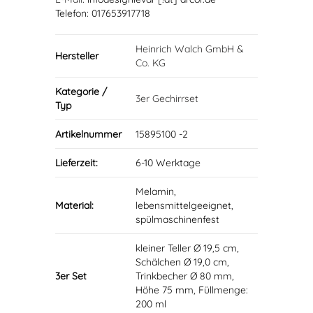
Telefon: 017653917718
Heinrich Walch GmbH &
Hersteller
Co. KG
Kategorie /
3er Gechirrset
Typ
Artikelnummer
15895100 -2
Lieferzeit:
6-10 Werktage
Melamin,
Material:
lebensmittelgeeignet,
spülmaschinenfest
kleiner Teller Ø 19,5 cm,
Schälchen Ø 19,0 cm,
3er Set
Trinkbecher Ø 80 mm,
Höhe 75 mm, Füllmenge:
200 ml