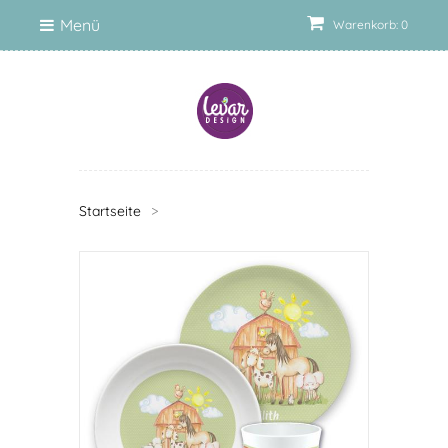
Menü
Warenkorb: 0
Startseite
>