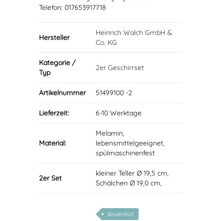
Telefon: 017653917718
Heinrich Walch GmbH &
Hersteller
Co. KG
Kategorie /
2er Geschirrset
Typ
Artikelnummer
51499100 -2
Lieferzeit:
6-10 Werktage
Melamin,
Material:
lebensmittelgeeignet,
spülmaschinenfest
kleiner Teller Ø 19,5 cm,
2er Set
Schälchen Ø 19,0 cm,
Bauernhof