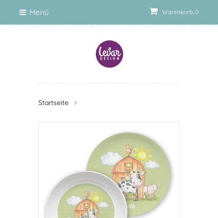
Menü
Warenkorb: 0
Startseite
>