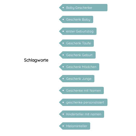
Baby Geschenke
personalisierbar
Geschenk Baby
erster Geburtstag
Geschenk Taufe
Geschenk Geburt
Schlagworte
Geschenk Mädchen
Geschenk Junge
Geschenke mit Namen
geschenke personalisiert
kinder
Kinderteller mit namen
Melaminteller