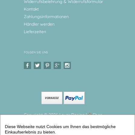
Widerrufsbelehrung & Widerrufsformular
Kontakt
Zahlungsinformationen
Händler werden
Lieferzeiten
FOLGEN SIE UNS
Copyright © 2026 Levar Design |
Shop
erstellt mit VersaCommerce.
Diese Webseite nutzt Cookies um Ihnen das bestmögliche
Kindergeschirr Set Bauernhof Kuh, Kinderteller
Einkaufserlebnis zu bieten.
Kinderteller mit Namen aus Melamin BPA frei (2er