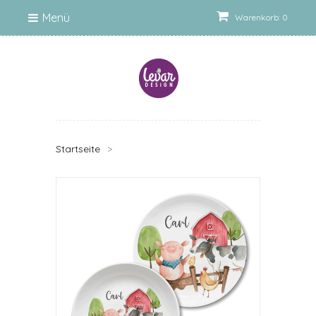
Menü
Warenkorb: 0
Startseite
>