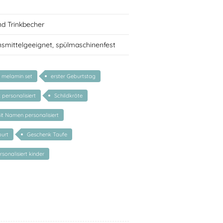
nd Trinkbecher
nsmittelgeeignet, spülmaschinenfest
r melamin set
erster Geburtstag
personalisiert
Schildkröte
mit Namen personalisiert
urt
Geschenk Taufe
sonalisiert kinder