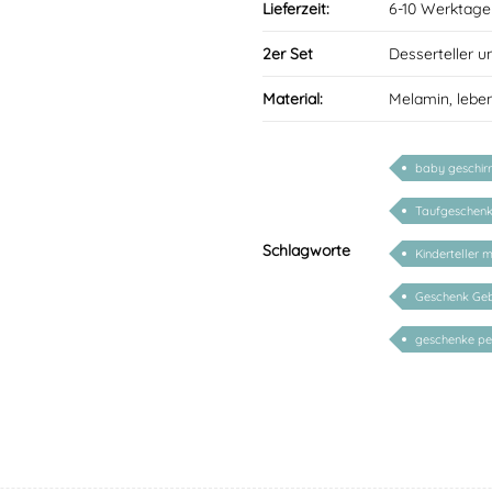
Lieferzeit:
6-10 Werktage
2er Set
Desserteller u
Material:
Melamin, lebe
baby geschir
Taufgeschenk 
Schlagworte
Kinderteller 
Geschenk Geb
geschenke per