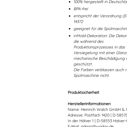
100% hergestellt in Deutschl
BPA-frei
entspricht der Verordnung (E
14372
geeignet für die Spülmaschi
inMold-Dekoration: Die Dekorat
die während des
Produktionsprozesses in das
Versiegelung mit einer Glanzs
mechanische Beschädigung un
geschützt.
Die Farben verblassen auch 
Spülmaschine nicht.
Produktsicherheit
Herstellerinformationen
Name: Heinrich Walch GmbH & 
Adresse: Postfach 1420 | D-585
In der Hälver 1 | D-58553 Halver
E-Mail: admin@wadoo.de