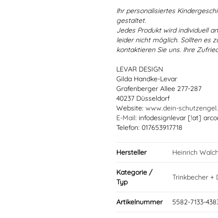
Ihr personalisiertes Kindergeschir
gestaltet.
Jedes Produkt wird individuell a
leider nicht möglich. Sollten es
kontaktieren Sie uns. Ihre Zufried
LEVAR DESIGN
Gilda Handke-Levar
Grafenberger Allee 277-287
40237 Düsseldorf
Website:
www.dein-schutzengel
E-Mail
: infodesignlevar [!at] arco
Telefon: 017653917718
Hersteller
Heinrich Walc
Kategorie /
Trinkbecher + 
Typ
Artikelnummer
5582-7133-438