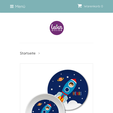
Menü
Warenkorb: 0
Startseite
>