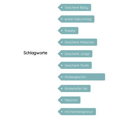
personalisierbar
Geschenk Baby
erster Geburtstag
Rakete
Geschenk Mädchen
Schlagworte
Geschenk Junge
Geschenk Taufe
Kindergeschirr
personalisiert
Kinderteller Set
Melamin
mit Namensgravur