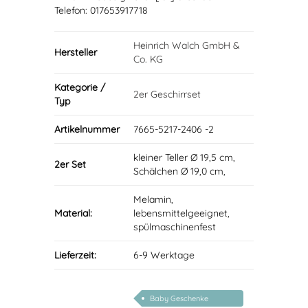
Telefon: 017653917718
Heinrich Walch GmbH &
Hersteller
Co. KG
Kategorie /
2er Geschirrset
Typ
Artikelnummer
7665-5217-2406 -2
kleiner Teller Ø 19,5 cm,
2er Set
Schälchen Ø 19,0 cm,
Melamin,
Material:
lebensmittelgeeignet,
spülmaschinenfest
Lieferzeit:
6-9 Werktage
Baby Geschenke