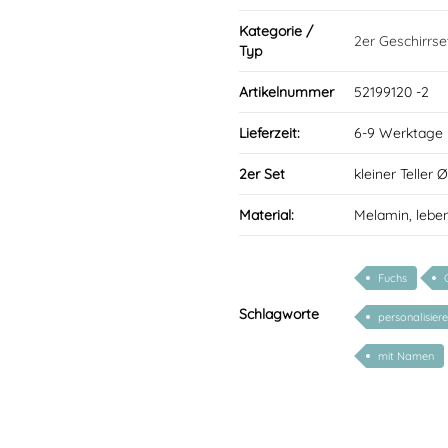
Kategorie /
2er Geschirrse
Typ
Artikelnummer
52199120 -2
Lieferzeit:
6-9 Werktage
2er Set
kleiner Teller 
Material:
Melamin, lebe
Fuchs
Schlagworte
personalisier
mit Namen