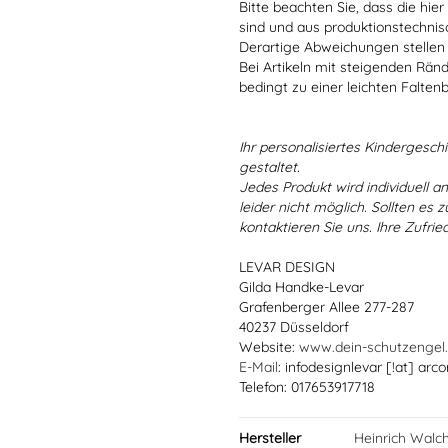
Bitte beachten Sie, dass die hie
sind und aus produktionstechni
Derartige Abweichungen stellen
Bei Artikeln mit steigenden Rän
bedingt zu einer leichten Falten
Ihr personalisiertes Kindergeschir
gestaltet.
Jedes Produkt wird individuell a
leider nicht möglich. Sollten es
kontaktieren Sie uns. Ihre Zufried
LEVAR DESIGN
Gilda Handke-Levar
Grafenberger Allee 277-287
40237 Düsseldorf
Website:
www.dein-schutzengel
E-Mail
: infodesignlevar [!at] arco
Telefon: 017653917718
Hersteller
Heinrich Walc