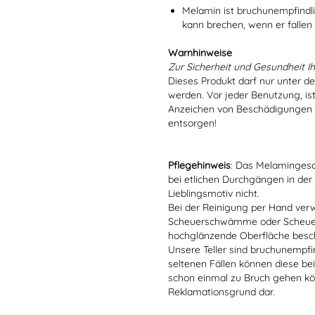
Melamin ist bruchunempfindlic
kann brechen, wenn er fallen
Warnhinweise
Zur Sicherheit und Gesundheit Ih
Dieses Produkt darf nur unter d
werden. Vor jeder Benutzung, is
Anzeichen von Beschädigungen o
entsorgen!
Pflegehinweis
: Das Melamingesch
bei etlichen Durchgängen in der
Lieblingsmotiv nicht.
Bei der Reinigung per Hand verw
Scheuerschwämme oder Scheuerm
hochglänzende Oberfläche besc
Unsere Teller sind bruchunempfind
seltenen Fällen können diese bei
schon einmal zu Bruch gehen kön
Reklamationsgrund dar.