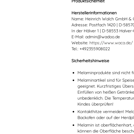
Produktsicherheit
Herstellerinformationen
Name: Heinrich Walch GmbH & 
Adresse: Postfach 1420 | D-585
In der Hälver 1 | D-58553 Halver
E-Mail: admin@wadoo.de
Website:
https://www.waca.de/
Tel.: +492355908022
Sicherheitshinweise
Melaminprodukte sind nicht f
Melaminartikel sind für Spei
geeignet. Kurzfristiges Übers
Einfüllen von heißen Getränk
unbedenklich. Die Temperatu
Kindes überprüfen!
Kontakthitze vermeiden! Mel
Backofen oder auf der Herdpl
Melamin ist oberflächenhart, 
können die Oberfläche besch