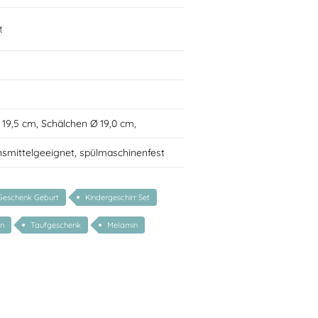
t
Ø 19,5 cm, Schälchen Ø 19,0 cm,
nsmittelgeeignet, spülmaschinenfest
Geschenk Geburt
Kindergeschirr Set
en
Taufgeschenk
Melamin