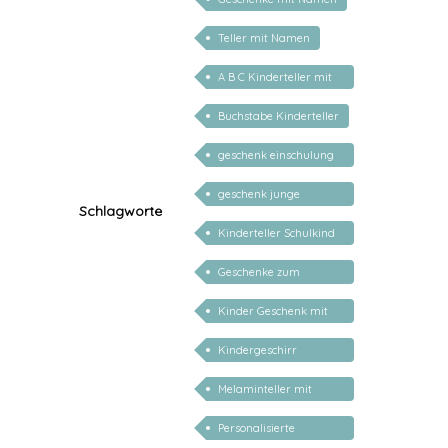
Teller mit Namen
A B C Kinderteller mit
Name
Buchstabe Kinderteller
geschenk einschulung
personalisiert
geschenk junge
Schlagworte
mädchen
Kinderteller Schulkind
2026
Geschenke zum
Schulanfang
Kinder Geschenk mit
Namen
Kindergeschirr
personalisiert mit
Melaminteller mit
Namen
Namen
Personalisierte