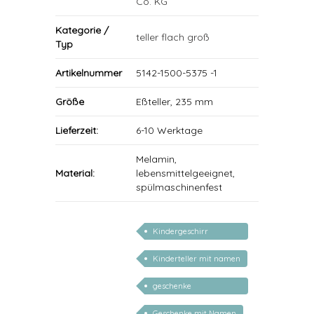
Co. KG
Kategorie /
teller flach groß
Typ
Artikelnummer
5142-1500-5375 -1
Größe
Eßteller, 235 mm
Lieferzeit:
6-10 Werktage
Melamin,
Material:
lebensmittelgeeignet,
spülmaschinenfest
Kindergeschirr
personalisiert
Kinderteller mit namen
geschenke
personalisiert kinder
Geschenke mit Namen