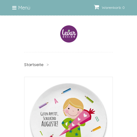
Menü
Warenkorb: 0
Startseite
>