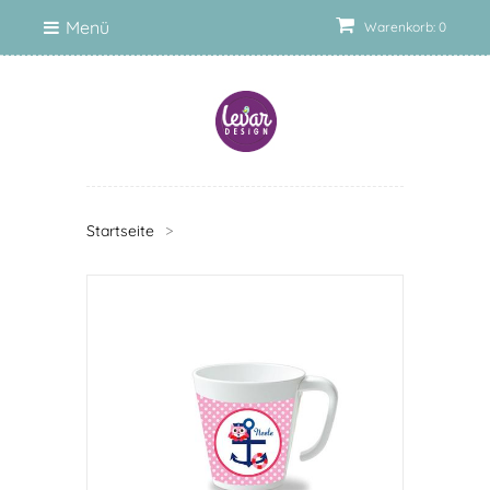
Menü
Warenkorb: 0
Startseite
>