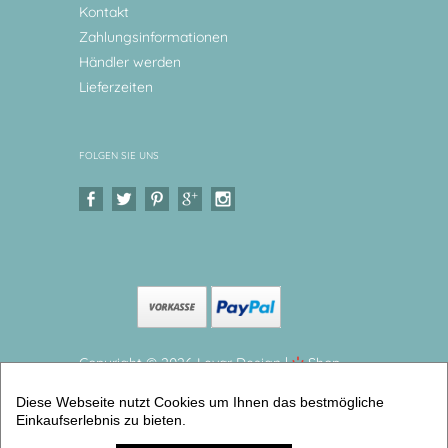
Kontakt
Zahlungsinformationen
Händler werden
Lieferzeiten
FOLGEN SIE UNS
Copyright © 2026 Levar Design |
Shop
erstellt mit VersaCommerce.
Diese Webseite nutzt Cookies um Ihnen das bestmögliche
Kinderbecher mit Henkel, Anker Henkelbecher groß,
Einkaufserlebnis zu bieten.
325 ml, Ø 9,7 cm, Höhe 10 cm (Henkelbecher) |
Artikelnummer: henkbechanker