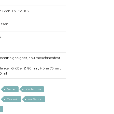
ch GmbH & Co. KG
assen
7
nsmittelgeeignet, spülmaschinenfest
Henkel: Größe: Ø 80mm, Höhe 75mm,
0 ml
Becher
Kindertasse
Melamin
zur Geburt
k