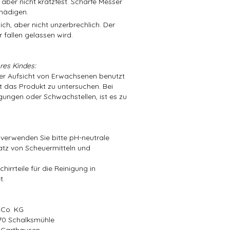
 aber nicht kratzfest. Scharfe Messer
hädigen.
ch, aber nicht unzerbrechlich. Der
 fallen gelassen wird.
res Kindes:
der Aufsicht von Erwachsenen benutzt
t das Produkt zu untersuchen. Bei
ungen oder Schwachstellen, ist es zu
 verwenden Sie bitte pH-neutrale
atz von Scheuermitteln und
irrteile für die Reinigung in
t.
 Co. KG
570 Schalksmühle