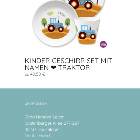
KINDER GESCHIRR SET MIT
NAMEN ❤ TRAKTOR
48,50 €
ab
LEVAR DESIGN
Gilda Handke-Levar
Grafenberger Allee 277-287
40237 Düsseldorf
Deutschland