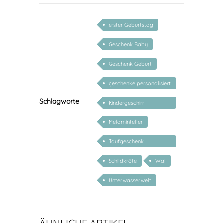
erster Geburtstag
Geschenk Baby
Geschenk Geburt
geschenke personalisiert
kinder
Schlagworte
Kindergeschirr
personalisiert
Melaminteller
Taufgeschenk
personalisiert
Schildkröte
Wal
Unterwasserwelt
ÄHNLICHE ARTIKEL