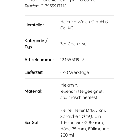
Telefon: 017653917718
Heinrich Walch GmbH &
Hersteller
Co. KG
Kategorie /
3er Gechirrset
Typ
Artikelnummer
124555119 -8
Lieferzeit:
6-10 Werktage
Melamin,
Material:
lebensmittelgeeignet,
spülmaschinenfest
kleiner Teller Ø 19,5 cm,
Schälchen Ø 19,0 cm,
3er Set
Trinkbecher Ø 80 mm,
Höhe 75 mm, Füllmenge:
200 ml