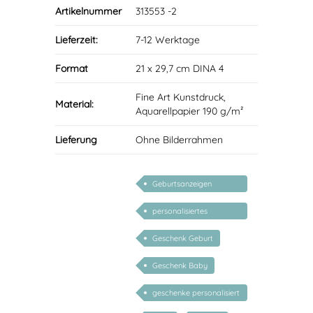
Artikelnummer
313553 -2
Lieferzeit:
7-12 Werktage
Format
21 x 29,7 cm DINA 4
Fine Art Kunstdruck,
Material:
Aquarellpapier 190 g/m²
Lieferung
Ohne Bilderrahmen
Geburtsanzeigen
Kunstdrucke
personalisiertes
personalisiert
Geschenk Baby
Geschenk Geburt
Geschenk Baby
geschenke personalisiert
kinder