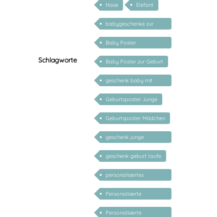
Hase
Elefant
babygeschenke zur
geburt personalisiert
Baby Poster
personalisiert
Schlagworte
Baby Poster zur Geburt
geschenk baby mit
namen
Geburtsposter Junge
Geburtsposter Mädchen
geschenk junge
mädchen
geschenk geburt taufe
personalisiertes
Taufgeschenk
Personalisierte
Babygeschenke
Personalisierte