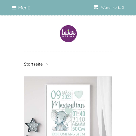
Menü
Warenkorb: 0
Startseite
>