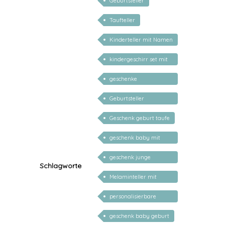
Geburtsteller
Taufteller
Kinderteller mit Namen
personalisiert
kindergeschirr set mit
gravur
geschenke
personalisiert kinder
Geburtsteller
personalisiert
Geschenk geburt taufe
geschenk baby mit
namen
geschenk junge
Schlagworte
mädchen
Melaminteller mit
Namen
personalisierbare
geschenke zur geburt
geschenk baby geburt