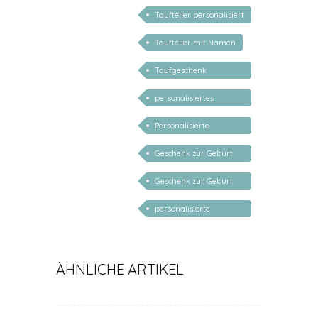
Taufteller personalisiert
Taufteller mit Namen
Taufgeschenk
personalisiert
personalisiertes
Babygeschenk
Personalisierte
Geschenke für Kinder
Geschenk zur Geburt
Junge personalisiert
Geschenk zur Geburt
Mädchen personalisiert
personalisierte
Geschenke für Baby
ÄHNLICHE ARTIKEL