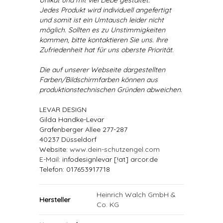
Unikat und mit viel Liebe gestaltet.
Jedes Produkt wird individuell angefertigt
und somit ist ein Umtausch leider nicht
möglich. Sollten es zu Unstimmigkeiten
kommen, bitte kontaktieren Sie uns. Ihre
Zufriedenheit hat für uns oberste Priorität.
Die auf unserer Webseite dargestellten
Farben/Bildschirmfarben können aus
produktionstechnischen Gründen abweichen.
LEVAR DESIGN
Gilda Handke-Levar
Grafenberger Allee 277-287
40237 Düsseldorf
Website:
www.dein-schutzengel.com
E-Mail
: infodesignlevar [!at] arcor.de
Telefon: 017653917718
Heinrich Walch GmbH &
Hersteller
Co. KG