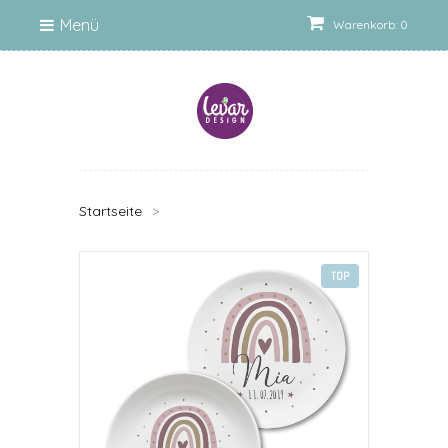
Menü
Warenkorb: 0
Startseite
>
TOP