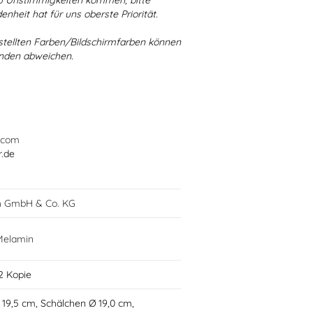
 zu Unstimmigkeiten kommen, bitte
enheit hat für uns oberste Priorität.
stellten Farben/Bildschirmfarben können
ünden abweichen.
.com
r.de
h GmbH & Co. KG
 Melamin
2 Kopie
Ø 19,5 cm, Schälchen Ø 19,0 cm,