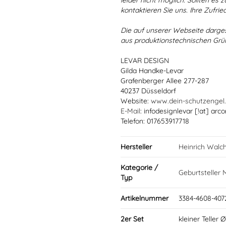
leider nicht möglich. Sollten es
kontaktieren Sie uns. Ihre Zufried
Die auf unserer Webseite darge
aus produktionstechnischen Gr
LEVAR DESIGN
Gilda Handke-Levar
Grafenberger Allee 277-287
40237 Düsseldorf
Website:
www.dein-schutzengel
E-Mail
: infodesignlevar [!at] arco
Telefon: 017653917718
Hersteller
Heinrich Walc
Kategorie /
Geburtsteller
Typ
Artikelnummer
3384-4608-407
2er Set
kleiner Teller 