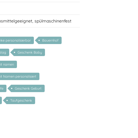
nsmittelgeeignet, spülmaschinenfest
ke personalisierbar
Bauernhof
stag
Geschenk Baby
mit namen
mit Namen personalisiert
fe
Geschenk Geburt
Taufgeschenk