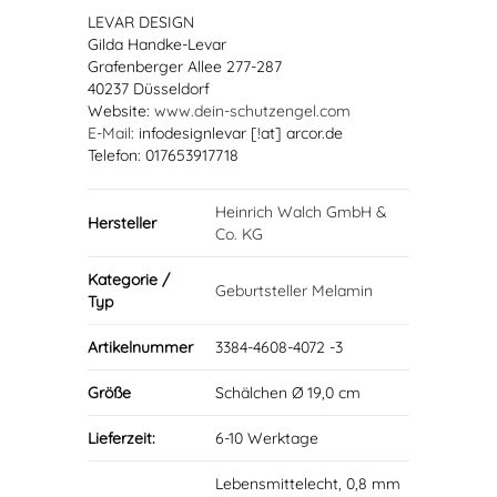
LEVAR DESIGN
Gilda Handke-Levar
Grafenberger Allee 277-287
40237 Düsseldorf
Website:
www.dein-schutzengel.com
E-Mail
: infodesignlevar [!at] arcor.de
Telefon: 017653917718
Heinrich Walch GmbH &
Hersteller
Co. KG
Kategorie /
Geburtsteller Melamin
Typ
Artikelnummer
3384-4608-4072 -3
Größe
Schälchen Ø 19,0 cm
Lieferzeit:
6-10 Werktage
Lebensmittelecht, 0,8 mm