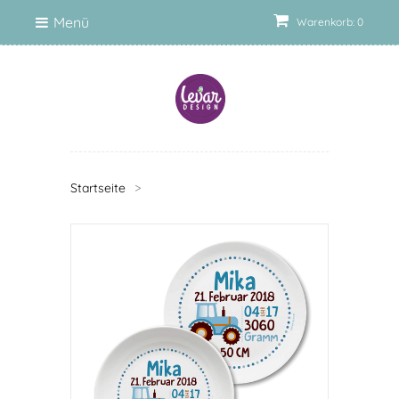
Menü
Warenkorb: 0
Startseite
>