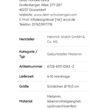
Gilda Handke-Levar
Grafenberger Allee 277-287
40237 Düsseldorf
Website:
www.dein-schutzengel.com
E-Mail
: infodesignlevar [!at] arcor.de
Telefon: 017653917718
Heinrich Walch GmbH &
Hersteller
Co. KG
Kategorie /
Geburtsteller Melamin
Typ
Artikelnummer
6728-8311-0183 -2
Lieferzeit:
6-10 Werktage
Größe
Schälchen Ø 19,0 cm
Melamin,
Material:
lebensmittelgeeignet,
spülmaschinenfest