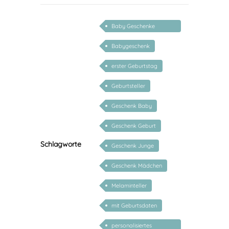
Baby Geschenke
personalisierbar
Babygeschenk
erster Geburtstag
Geburtsteller
Geschenk Baby
Geschenk Geburt
Schlagworte
Geschenk Junge
Geschenk Mädchen
Melaminteller
mit Geburtsdaten
personalisiertes