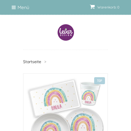
Menü
Warenkorb: 0
Startseite
>
TOP