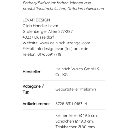
Farben/Bildschirmfarben können aus
produktionstechnischen Gründen abweichen.
LEVAR DESIGN
Gilda Handke-Levar
Grafenberger Allee 277-287
40237 Düsseldorf
Website:
www.dein-schutzengel.com
E-Mail
: infodesignlevar [!at] arcor.de
Telefon: 017653917718
Heinrich Walch GmbH &
Hersteller
Co. KG
Kategorie /
Geburtsteller Melamin
Typ
Artikelnummer
6728-8311-0183 -4
kleiner Teller Ø 19,5 cm,
Schälchen Ø 19,0 cm,
Trinkbecher Ø 80 mm,