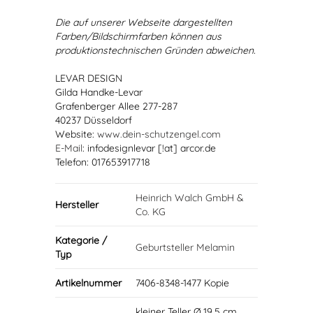
Die auf unserer Webseite dargestellten
Farben/Bildschirmfarben können aus
produktionstechnischen Gründen abweichen.
LEVAR DESIGN
Gilda Handke-Levar
Grafenberger Allee 277-287
40237 Düsseldorf
Website:
www.dein-schutzengel.com
E-Mail
: infodesignlevar [!at] arcor.de
Telefon: 017653917718
Heinrich Walch GmbH &
Hersteller
Co. KG
Kategorie /
Geburtsteller Melamin
Typ
Artikelnummer
7406-8348-1477 Kopie
kleiner Teller Ø 19,5 cm,