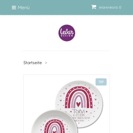
Menü
Warenkorb: 0
Startseite
>
TOP