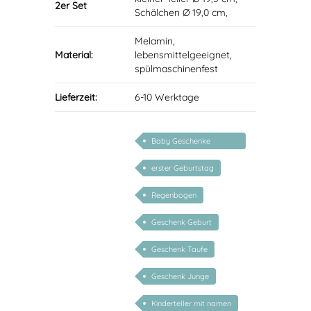
2er Set
Schälchen Ø 19,0 cm,
Melamin,
Material:
lebensmittelgeeignet,
spülmaschinenfest
Lieferzeit:
6-10 Werktage
Baby Geschenke
personalisierbar
erster Geburtstag
Regenbogen
Geschenk Geburt
Geschenk Taufe
Geschenk Junge
Kinderteller mit namen