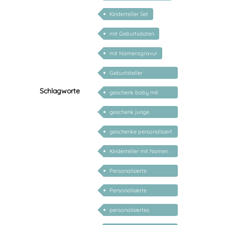
Kinderteller Set
mit Geburtsdaten
mit Namensgravur
Geburtsteller
personalisiert
Schlagworte
geschenk baby mit
namen
geschenk junge
mädchen
geschenke personalisiert
kinder
Kinderteller mit Namen
personalisiert
Personalisierte
Babygeschenke
Personalisierte
Geschenke für Kinder
personalisiertes
Geschenk Baby