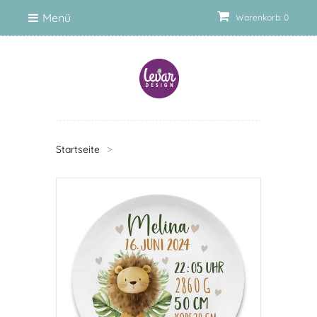
Menü
Warenkorb: 0
Startseite
>