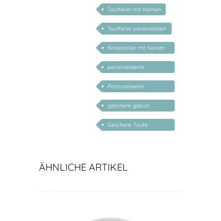
personalisiert mädchen
Taufteller mit Namen
Taufteller personalisiert
Kinderteller mit Namen
personalisiert
personalisierte
Geschenke für Baby
Personalisierte
Geschenke für Kinder
geschenk geburt
personalisiert
Geschenk Taufe
personalisiert
ÄHNLICHE ARTIKEL