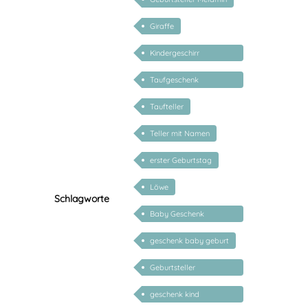
Giraffe
Kindergeschirr
personalisiert
Taufgeschenk
personalisiert
Taufteller
Teller mit Namen
erster Geburtstag
Löwe
Schlagworte
Baby Geschenk
personalisiert
geschenk baby geburt
Geburtsteller
personalisiert
geschenk kind