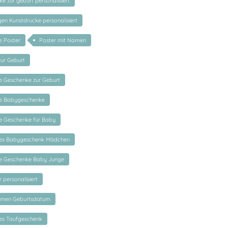
 zur geburt personalisiert
en Kunstdrucke personalisiert
e Poster
Poster mit Namen
zur Geburt
te Geschenke zur Geburt
rte Babygeschenke
te Geschenke für Baby
rtes Babygeschenk Mädchen
rte Geschenke Baby Junge
 personalisiert
amen Geburtsdatum
tes Taufgeschenk