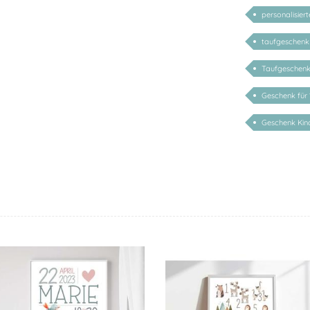
personalisie
taufgeschenk
Taufgeschenk
Geschenk für 
Geschenk Kind