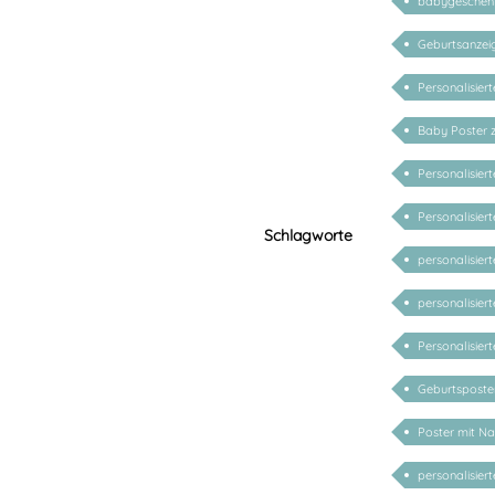
babygeschenke
Geburtsanzeig
Personalisiert
Baby Poster 
Personalisier
Personalisie
Schlagworte
personalisier
personalisie
Personalisie
Geburtsposter
Poster mit N
personalisier