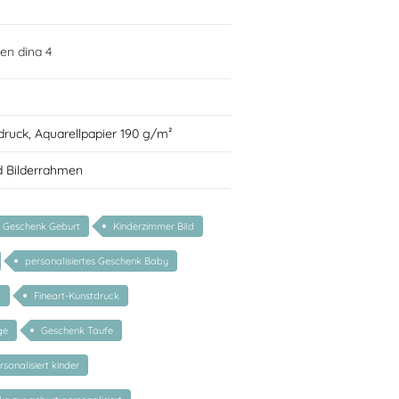
en dina 4
druck, Aquarellpapier 190 g/m²
 Bilderrahmen
Geschenk Geburt
Kinderzimmer Bild
personalisiertes Geschenk Baby
k
Fineart-Kunstdruck
ge
Geschenk Taufe
sonalisiert kinder