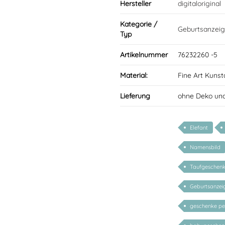
Hersteller
digitaloriginal
Kategorie /
Geburtsanzeig
Typ
Artikelnummer
76232260 -5
Material:
Fine Art Kunst
Lieferung
ohne Deko und
Elefant
Namensbild
Taufgeschen
Geburtsanzei
geschenke per