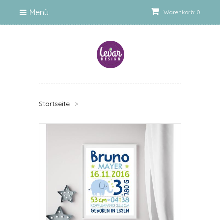
Menü
Warenkorb: 0
Startseite
>