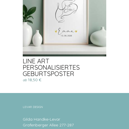
LINE ART
PERSONALISIERTES
GEBURTSPOSTER
18,50 €
ab
LEVAR DESIGN
Gilda Handke-Levar
Grafenberger Allee 277-287