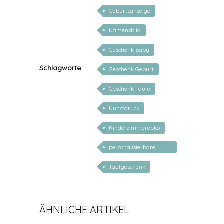
Geburtsanzeige
Namensbild
Geschenk Baby
Schlagworte
Geschenk Geburt
Geschenk Taufe
Kunstdruck
Kinderzimmerdeko
personalisierbare
geschenke zur geburt
Taufgeschenk
ÄHNLICHE ARTIKEL