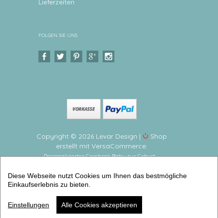
Lieferzeiten
FOLGEN SIE UNS
Copyright © 2026 Levar Design |
Shop
erstellt mit VersaCommerce.
Personalisiertes Geschenk Baby zur Geburt –
Taufgeschenk – Elefant | Baby Geschenke zur Geburt
Diese Webseite nutzt Cookies um Ihnen das bestmögliche
Zauberhaftes personalisiertes Geschenk zur Geburt
Einkaufserlebnis zu bieten.
und Taufe (Geburtsanzeigen dina 4) | Artikelnummer:
kudruelefant -2
Einstellungen
Alle Cookies akzeptieren