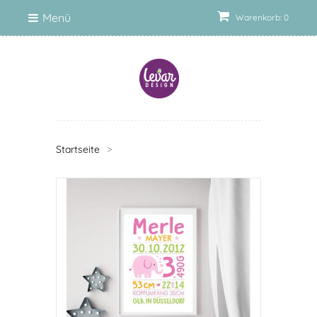
Menü
Warenkorb: 0
Startseite
>