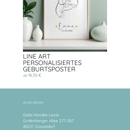
LINE ART
PERSONALISIERTES
GEBURTSPOSTER
18,50 €
ab
LEVAR DESIGN
Gilda Handke-Levar
Grafenberger Allee 277-287
40237 Düsseldorf