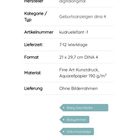
Hersteller
digitaloriginal
Kategorie /
Geburtsanzeigen dina 4
Typ
Artikelnummer
kudruelefant -1
Lieferzeit:
7-12 Werktage
Format
21 x 29,7 cm DINA 4
Fine Art Kunstdruck,
Material:
Aquarellpapier 190 g/m²
Lieferung
Ohne Bilderrahmen
Baby Geschenke
personalisierbar
Babyzimmer
Geburtsanzeige