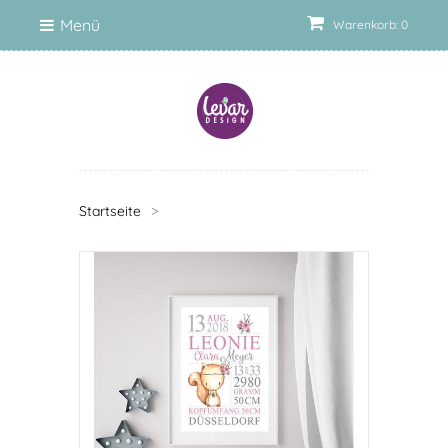
Menü
Warenkorb: 0
Startseite
>