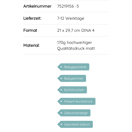
Artikelnummer
75219156 -3
Lieferzeit:
7-12 Werktage
Format
21 x 29,7 cm DINA 4
170g hochwertiger
Material:
Qualitätsdruck matt
Babygeschenk
Babyzimmer
Eichhörnchen
Fineart-Kunstdruck
Geburtsanzeige
Geschenk Geburt