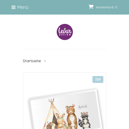
Menü
Warenkorb: 0
Startseite
>
TOP