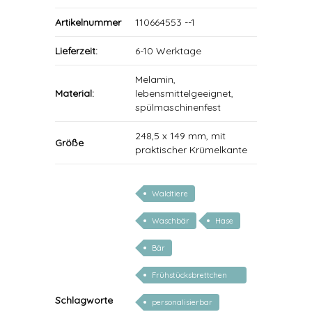
Artikelnummer
110664553 --1
Lieferzeit:
6-10 Werktage
Melamin,
Material:
lebensmittelgeeignet,
spülmaschinenfest
248,5 x 149 mm, mit
Größe
praktischer Krümelkante
Waldtiere
Waschbär
Hase
Bär
Frühstücksbrettchen
personalisiert
Schlagworte
personalisierbar