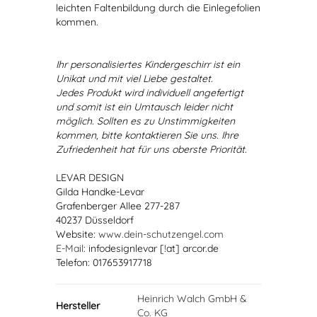
leichten Faltenbildung durch die Einlegefolien
kommen.
Ihr personalisiertes Kindergeschirr ist ein
Unikat und mit viel Liebe gestaltet.
Jedes Produkt wird individuell angefertigt
und somit ist ein Umtausch leider nicht
möglich. Sollten es zu Unstimmigkeiten
kommen, bitte kontaktieren Sie uns. Ihre
Zufriedenheit hat für uns oberste Priorität.
LEVAR DESIGN
Gilda Handke-Levar
Grafenberger Allee 277-287
40237 Düsseldorf
Website:
www.dein-schutzengel.com
E-Mail
: infodesignlevar [!at] arcor.de
Telefon: 017653917718
Heinrich Walch GmbH &
Hersteller
Co. KG