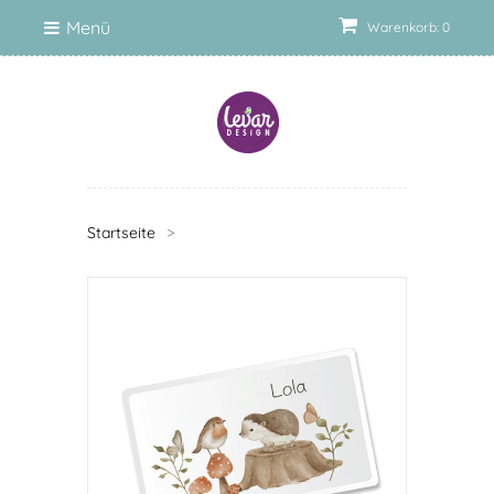
Menü
Warenkorb: 0
Startseite
>