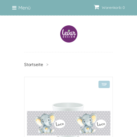
Menü
Warenkorb: 0
Startseite
>
TOP