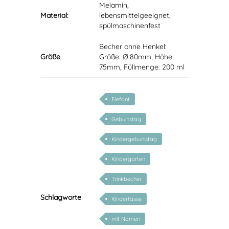
Melamin,
Material:
lebensmittelgeeignet,
spülmaschinenfest
Becher ohne Henkel:
Größe
Größe: Ø 80mm, Höhe
75mm, Füllmenge: 200 ml
Elefant
Geburtstag
Kindergeburtstag
Kindergarten
Trinkbecher
Schlagworte
Kindertasse
mit Namen