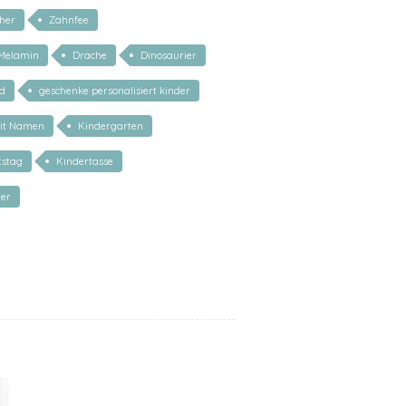
her
Zahnfee
Melamin
Drache
Dinosaurier
nd
geschenke personalisiert kinder
it Namen
Kindergarten
tstag
Kindertasse
er