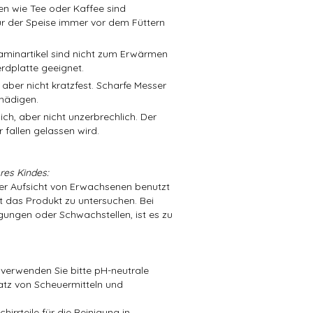
en wie Tee oder Kaffee sind
r der Speise immer vor dem Füttern
aminartikel sind nicht zum Erwärmen
rdplatte geeignet.
 aber nicht kratzfest. Scharfe Messer
hädigen.
ch, aber nicht unzerbrechlich. Der
 fallen gelassen wird.
res Kindes:
der Aufsicht von Erwachsenen benutzt
t das Produkt zu untersuchen. Bei
ungen oder Schwachstellen, ist es zu
 verwenden Sie bitte pH-neutrale
atz von Scheuermitteln und
irrteile für die Reinigung in