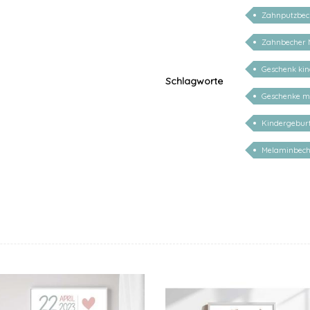
Zahnputzbec
Zahnbecher 
Geschenk ki
Schlagworte
Geschenke m
Kindergebur
Melaminbech