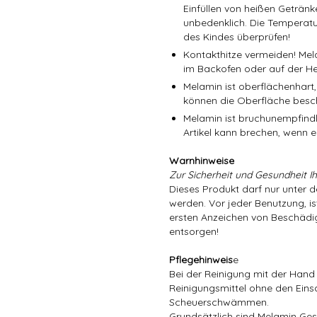
Einfüllen von heißen Getränk
unbedenklich. Die Temperatu
des Kindes überprüfen!
Kontakthitze vermeiden! Mel
im Backofen oder auf der He
Melamin ist oberflächenhart,
können die Oberfläche besc
Melamin ist bruchunempfindli
Artikel kann brechen, wenn er
Warnhinweise
Zur Sicherheit und Gesundheit Ih
Dieses Produkt darf nur unter 
werden. Vor jeder Benutzung, is
ersten Anzeichen von Beschädig
entsorgen!
Pflegehinweis
e
Bei der Reinigung mit der Hand
Reinigungsmittel ohne den Eins
Scheuerschwämmen.
Grundsätzlich sind Melamin Gesch