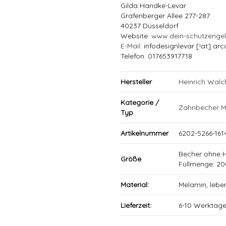
Gilda Handke-Levar
Grafenberger Allee 277-287
40237 Düsseldorf
Website:
www.dein-schutzenge
E-Mail
: infodesignlevar [!at] arc
Telefon: 017653917718
Hersteller
Heinrich Wal
Kategorie /
Zahnbecher M
Typ
Artikelnummer
6202-5266-161
Becher ohne 
Größe
Füllmenge: 20
Material:
Melamin, lebe
Lieferzeit:
6-10 Werktag