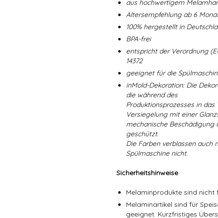
aus hochwertigem Melamharz
Altersempfehlung ab 6 Mona
100% hergestellt in Deutschl
BPA-frei
entspricht der Verordnung (E
14372
geeignet für die Spülmaschi
inMold-Dekoration: Die Dekorat
die während des
Produktionsprozesses in das
Versiegelung mit einer Glanzs
mechanische Beschädigung un
geschützt.
Die Farben verblassen auch 
Spülmaschine nicht.
Sicherheitshinweise
Melaminprodukte sind nicht f
Melaminartikel sind für Spe
geeignet. Kurzfristiges Über