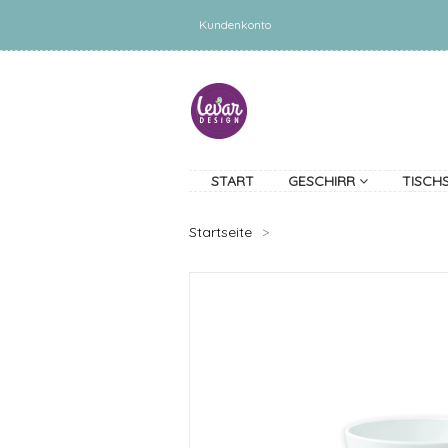
Kundenkonto
START
GESCHIRR
TISCH
Startseite
>