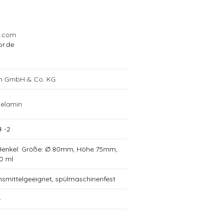
l.com
or.de
ch GmbH & Co. KG
elamin
4 -2
Henkel: Größe: Ø 80mm, Höhe 75mm,
0 ml
nsmittelgeeignet, spülmaschinenfest
e