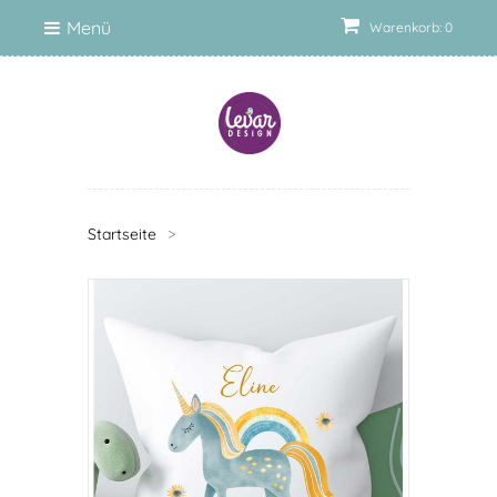
Menü
Warenkorb: 0
Startseite
>