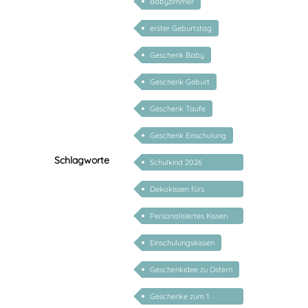
Babyzimmer
erster Geburtstag
Geschenk Baby
Geschenk Geburt
Geschenk Taufe
Geschenk Einschulung
Schlagworte
Schulkind 2026
Geschenk
Dekokissen fürs
Kinderzimmer
Personalisiertes Kissen
zur Einschulung
Einschulungskissen
Geschenkidee zu Ostern
Geschenke zum 1.