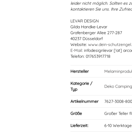
leider nicht möglich. Sollten es
kontaktieren Sie uns. Ihre Zufried
LEVAR DESIGN
Gilda Handke-Levar
Grafenberger Allee 277-287
40237 Düsseldorf
Website:
www.dein-schutzengel
E-Mail
: infodesignlevar [!at] arco
Telefon: 017653917718
Hersteller
Melaminprodu
Kategorie /
Deko Campin
Typ
Artikelnummer
7627-3008-800
Größe
Großer Teller 
Lieferzeit:
6-10 Werktage