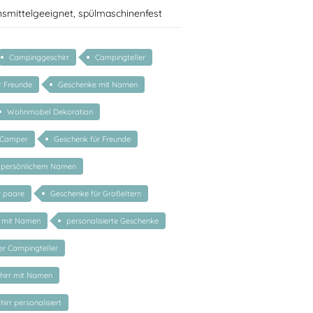
nsmittelgeeignet, spülmaschinenfest
Campinggeschirr
Campingteller
r Freunde
Geschenke mit Namen
Wohnmobel Dekoration
 Camper
Geschenk für Freunde
 persönlichem Namen
r paare
Geschenke für Großeltern
r mit Namen
personalisierte Geschenke
ter Campingteller
irr mit Namen
irr personalisiert