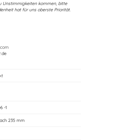
 zu Unstimmigkeiten kommen, bitte
enheit hat für uns oberste Priorität.
.com
r.de
kt
g
6 -1
flach 235 mm