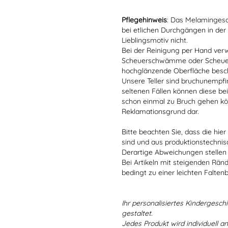
Pflegehinweis
: Das Melamingesch
bei etlichen Durchgängen in der
Lieblingsmotiv nicht.
Bei der Reinigung per Hand verw
Scheuerschwämme oder Scheuerm
hochglänzende Oberfläche besc
Unsere Teller sind bruchunempfind
seltenen Fällen können diese bei
schon einmal zu Bruch gehen kön
Reklamationsgrund dar.
Bitte beachten Sie, dass die hie
sind und aus produktionstechni
Derartige Abweichungen stellen
Bei Artikeln mit steigenden Rän
bedingt zu einer leichten Falten
Ihr personalisiertes Kindergeschir
gestaltet.
Jedes Produkt wird individuell a