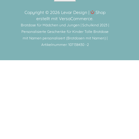
Copyright © 2026 Levar Design |
Shop
erstellt mit VersaCommerce.
Brotdose für Mädchen und Jungen | Schulkind 2023 |
Personalisierte Geschenke für Kinder Tolle Brotdose
mit Namen personalisiert (Brotdosen mit Namen) |
Artikelnummer: 107138430 -2