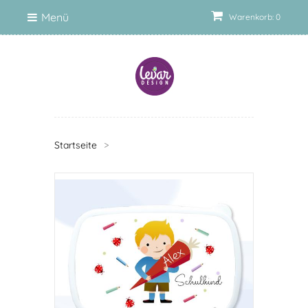
Menü
Warenkorb: 0
Startseite
>