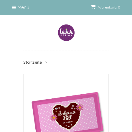
Menü
Warenkorb: 0
Startseite
>