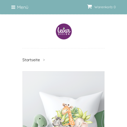
Menü
Warenkorb: 0
Startseite
>