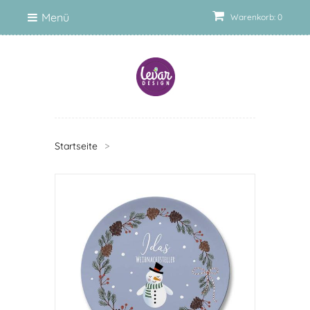
Menü
Warenkorb: 0
Startseite
>