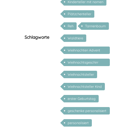
Kinderteller mit namen
Plätzchenteller
Reh
Tannenbaum
Schlagworte
Waldtiere
Weihnachten Advent
Nikolaus
Weihnachtsgeschirr
Kinder
Weihnachtsteller
Weihnachtsteller Kind
erster Geburtstag
geschenke personalisiert
kinder
personalisiert