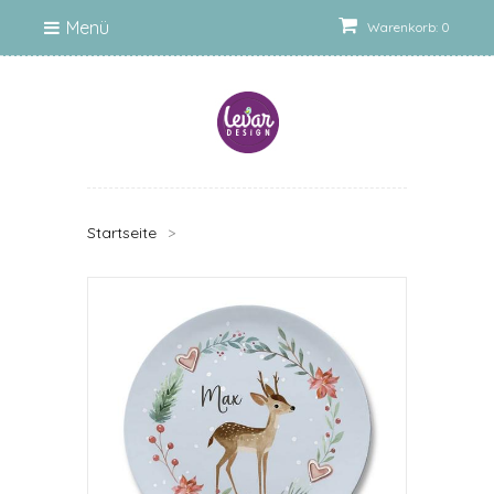
Menü
Warenkorb: 0
Startseite
>