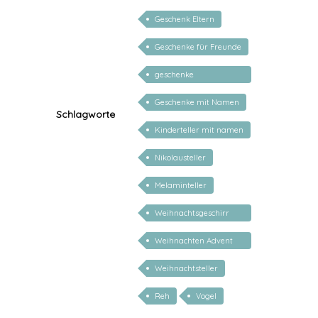
Geschenk Eltern
Geschenke für Freunde
geschenke
personalisiert kinder
Geschenke mit Namen
Schlagworte
Kinderteller mit namen
Nikolausteller
Melaminteller
Weihnachtsgeschirr
Kinder
Weihnachten Advent
Nikolaus
Weihnachtsteller
Reh
Vogel