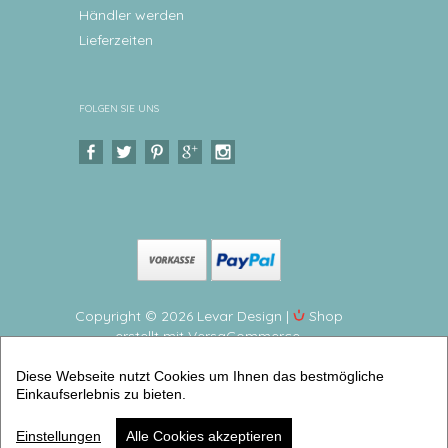
Händler werden
Lieferzeiten
FOLGEN SIE UNS
Copyright © 2026 Levar Design |
Shop
erstellt mit VersaCommerce.
Adventsteller, Weihnachtsteller, Nikolausteller
Diese Webseite nutzt Cookies um Ihnen das bestmögliche
personalisiert Teller mit Namen personalisiert, BPA
Einkaufserlebnis zu bieten.
frei und hergestellt in Deutschland (Weihnachten
Advent Nikolaus) | Artikelnummer: 3787-5880-3511 -3
Einstellungen
Alle Cookies akzeptieren