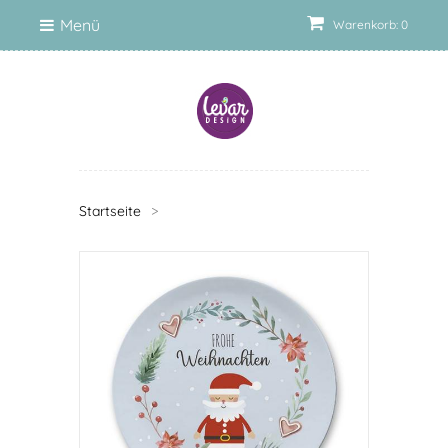
Menü
Warenkorb: 0
Startseite
>