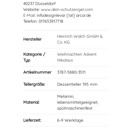
40237 Düsseldorf
Website:
www.dein-schutzengel.com
E-Mail
: infodesignlevar [!at] arcor.de
Telefon: 017653917718
Heinrich Walch GmbH &
Hersteller
Co. KG
Kategorie /
Weihnachten Advent
Typ
Nikolaus
Artikelnummer
3787-5880-3511
Tellergröße:
Dessertteller 195 mm
Melamin,
Material:
lebensmittelgeeignet,
spülmaschinenfest
Lieferzeit:
6-9 Werktage